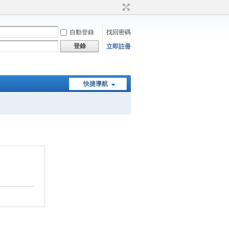
自動登錄
找回密碼
登錄
立即註冊
快捷導航