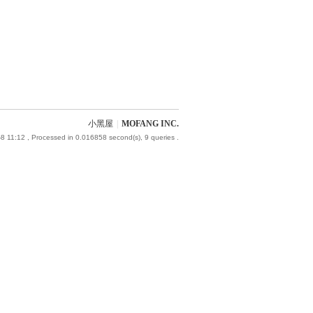
小黑屋
|
MOFANG INC.
8 11:12
, Processed in 0.016858 second(s), 9 queries .