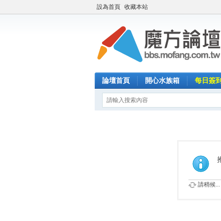
設為首頁
收藏本站
論壇首頁
開心水族箱
每日簽
請稍候...