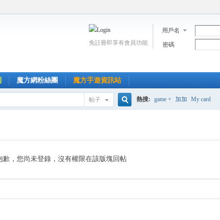
用戶名
免註冊即享有會員功能
密碼
到
魔方網粉絲團
魔方手遊資訊站
熱搜:
game +
加加
My card
帖子
搜
索
抱歉，您尚未登錄，沒有權限在該版塊回帖