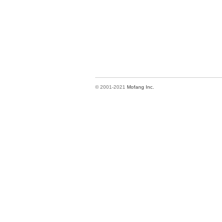
© 2001-2021
Mofang Inc.