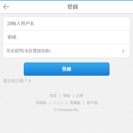
登錄
安全提問(未設置請忽略)
登錄
還沒有註冊？
首頁
|
登錄
|
註冊
簡易版
|
觸屏版
|
電腦版
|
客戶端
© Comsenz Inc.