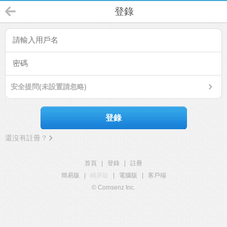
登錄
安全提問(未設置請忽略)
登錄
還沒有註冊？
首頁
|
登錄
|
註冊
簡易版
|
觸屏版
|
電腦版
|
客戶端
© Comsenz Inc.