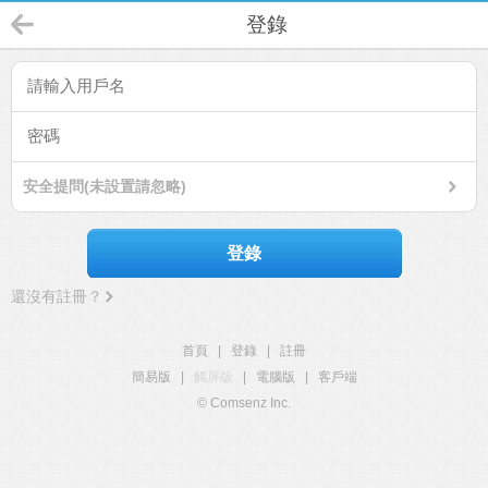
登錄
安全提問(未設置請忽略)
登錄
還沒有註冊？
首頁
|
登錄
|
註冊
簡易版
|
觸屏版
|
電腦版
|
客戶端
© Comsenz Inc.