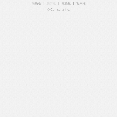
簡易版
|
觸屏版
|
電腦版
|
客戶端
© Comsenz Inc.