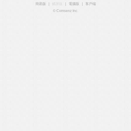
簡易版
|
觸屏版
|
電腦版
|
客戶端
© Comsenz Inc.