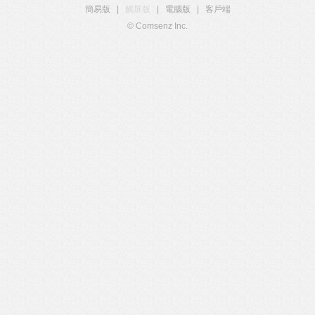
簡易版
|
觸屏版
|
電腦版
|
客戶端
© Comsenz Inc.