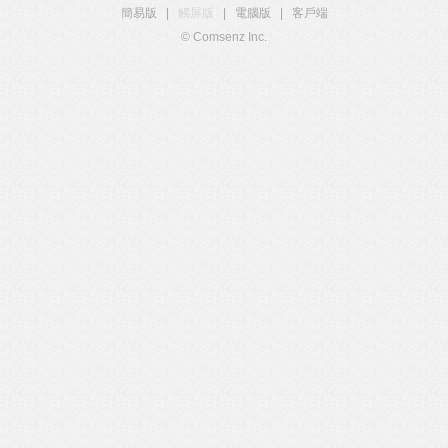
簡易版
|
觸屏版
|
電腦版
|
客戶端
© Comsenz Inc.