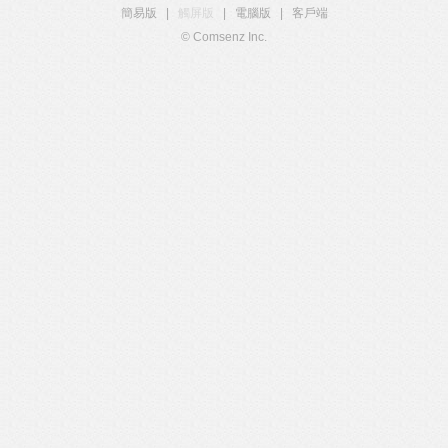
簡易版
|
觸屏版
|
電腦版
|
客戶端
© Comsenz Inc.