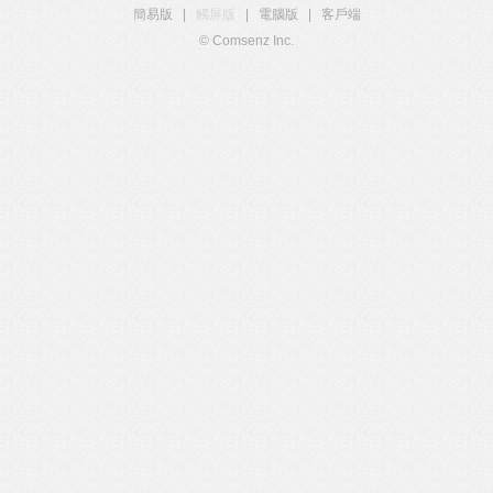
簡易版
|
觸屏版
|
電腦版
|
客戶端
© Comsenz Inc.