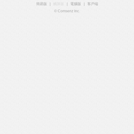
簡易版
|
觸屏版
|
電腦版
|
客戶端
© Comsenz Inc.