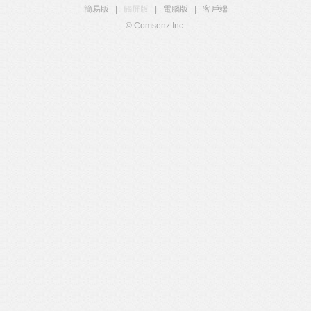
簡易版
|
觸屏版
|
電腦版
|
客戶端
© Comsenz Inc.