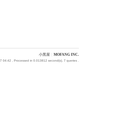
小黑屋
|
MOFANG INC.
7 04:42
, Processed in 0.013812 second(s), 7 queries .