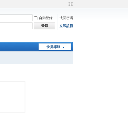
自動登錄
找回密碼
登錄
立即註冊
快捷導航