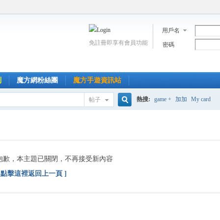
用戶名
免註冊即享有會員功能
密碼
到
魔方網粉絲團
魔方手遊資訊站
熱搜:
game +
加加
My card
帖子
搜
索
抱歉，本主題已關閉，不再接受新內容
[ 點擊這裡返回上一頁 ]