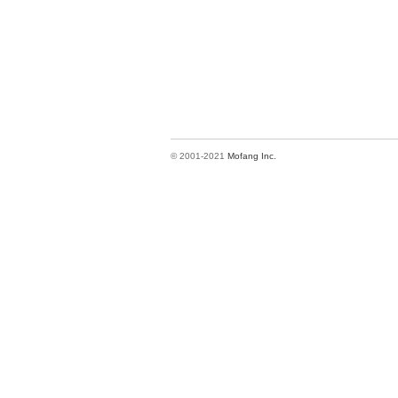
© 2001-2021
Mofang Inc.