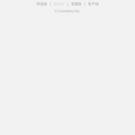
簡易版
|
觸屏版
|
電腦版
|
客戶端
© Comsenz Inc.