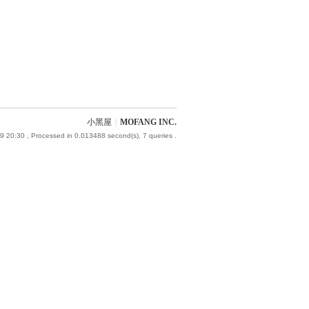
小黑屋
|
MOFANG INC.
9 20:30
, Processed in 0.013488 second(s), 7 queries .