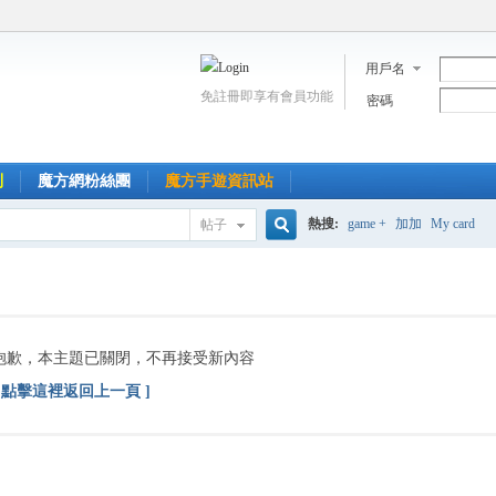
用戶名
免註冊即享有會員功能
密碼
到
魔方網粉絲團
魔方手遊資訊站
熱搜:
game +
加加
My card
帖子
搜
索
抱歉，本主題已關閉，不再接受新內容
[ 點擊這裡返回上一頁 ]