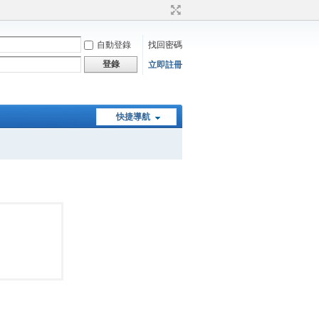
自動登錄
找回密碼
登錄
立即註冊
快捷導航