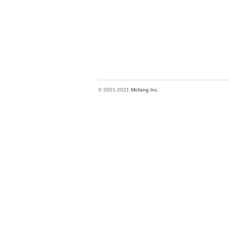
© 2001-2021
Mofang Inc.