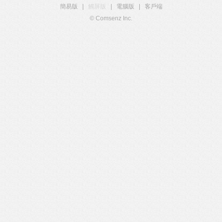
簡易版
|
觸屏版
|
電腦版
|
客戶端
© Comsenz Inc.