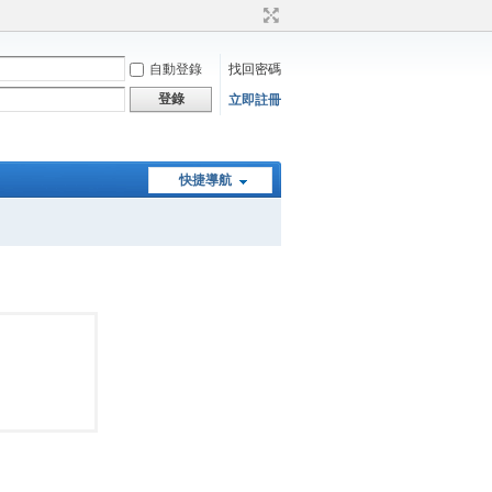
自動登錄
找回密碼
登錄
立即註冊
快捷導航