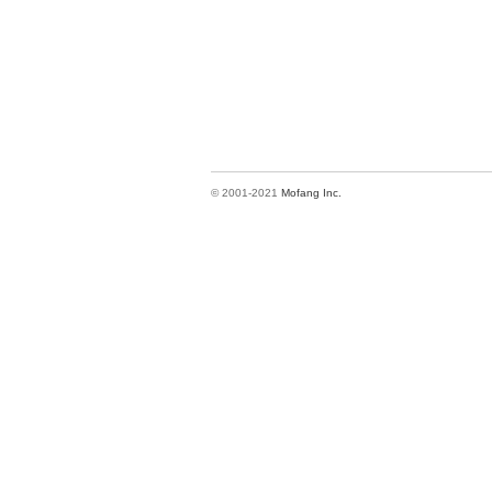
© 2001-2021
Mofang Inc.