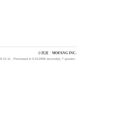
小黑屋
|
MOFANG INC.
9 21:11
, Processed in 0.012868 second(s), 7 queries .