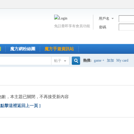
用戶名
免註冊即享有會員功能
密碼
到
魔方網粉絲團
魔方手遊資訊站
熱搜:
game +
加加
My card
帖子
搜
索
抱歉，本主題已關閉，不再接受新內容
[ 點擊這裡返回上一頁 ]