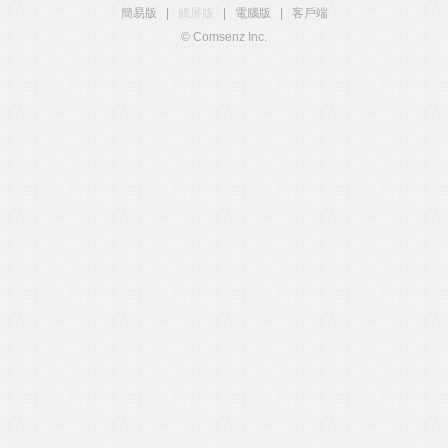
簡易版
|
觸屏版
|
電腦版
|
客戶端
© Comsenz Inc.