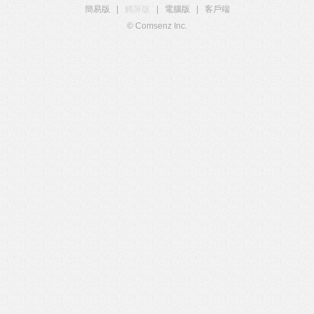
簡易版
|
觸屏版
|
電腦版
|
客戶端
© Comsenz Inc.