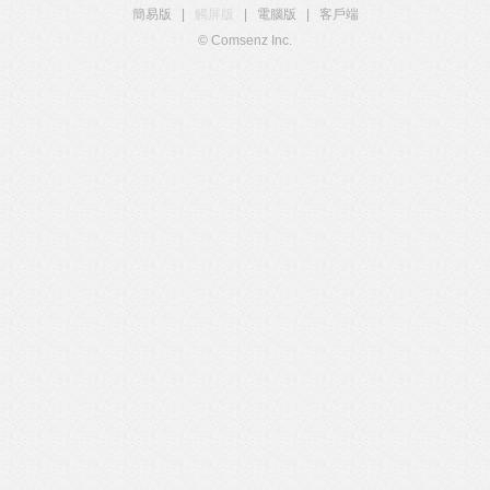
簡易版
|
觸屏版
|
電腦版
|
客戶端
© Comsenz Inc.