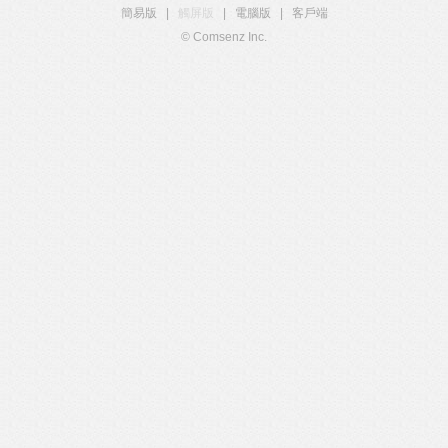
簡易版
|
觸屏版
|
電腦版
|
客戶端
© Comsenz Inc.