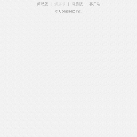
簡易版
|
觸屏版
|
電腦版
|
客戶端
© Comsenz Inc.