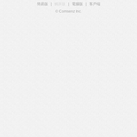
簡易版
|
觸屏版
|
電腦版
|
客戶端
© Comsenz Inc.