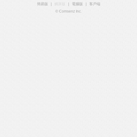
簡易版
|
觸屏版
|
電腦版
|
客戶端
© Comsenz Inc.