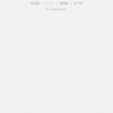
簡易版
|
觸屏版
|
電腦版
|
客戶端
© Comsenz Inc.