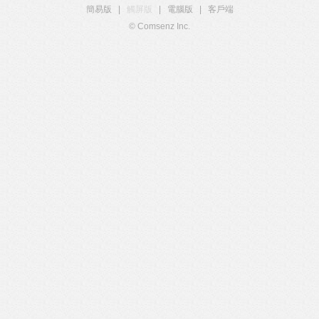
簡易版
|
觸屏版
|
電腦版
|
客戶端
© Comsenz Inc.