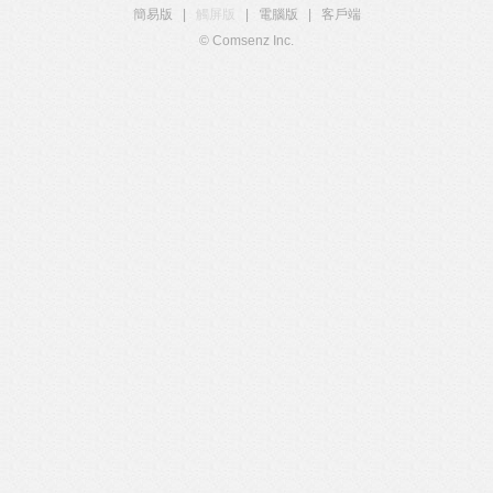
簡易版
|
觸屏版
|
電腦版
|
客戶端
© Comsenz Inc.