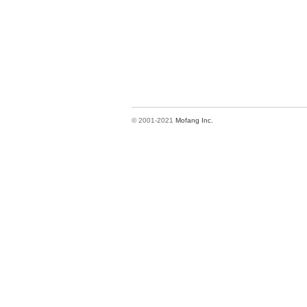
© 2001-2021
Mofang Inc.