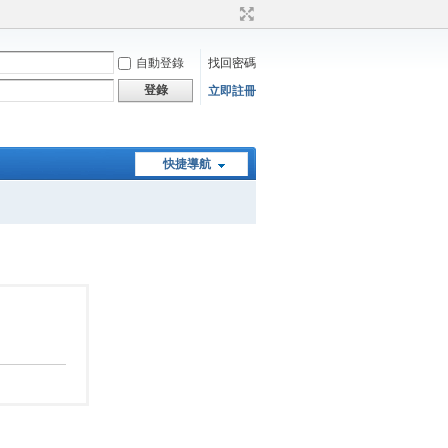
自動登錄
找回密碼
登錄
立即註冊
快捷導航