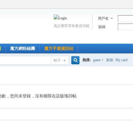
用戶名
免註冊即享有會員功能
密碼
到
魔方網粉絲團
魔方手遊資訊站
熱搜:
game +
加加
My card
帖子
搜
索
抱歉，您尚未登錄，沒有權限在該版塊回帖