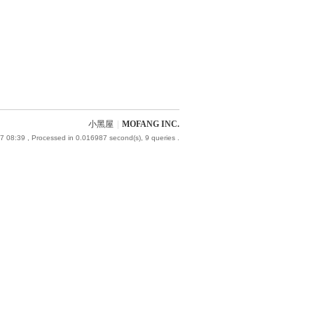
小黑屋
|
MOFANG INC.
7 08:39
, Processed in 0.016987 second(s), 9 queries .