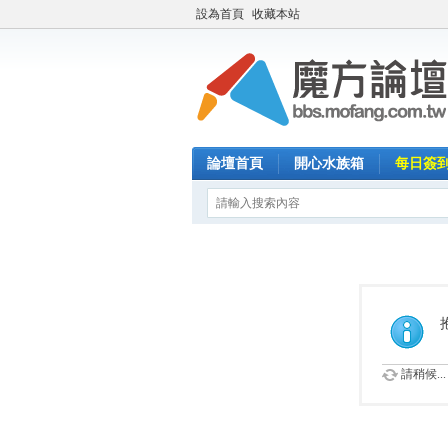
設為首頁
收藏本站
論壇首頁
開心水族箱
每日簽
請稍候...