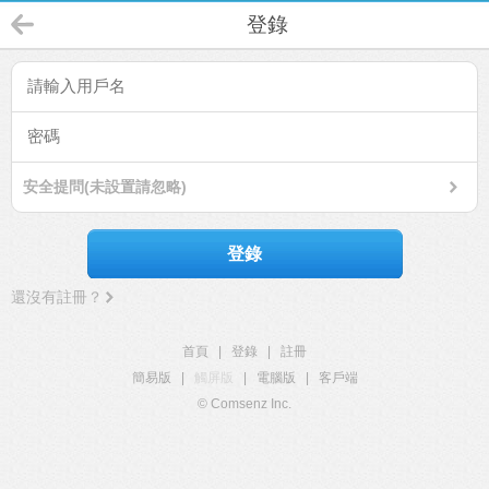
登錄
安全提問(未設置請忽略)
登錄
還沒有註冊？
首頁
|
登錄
|
註冊
簡易版
|
觸屏版
|
電腦版
|
客戶端
© Comsenz Inc.