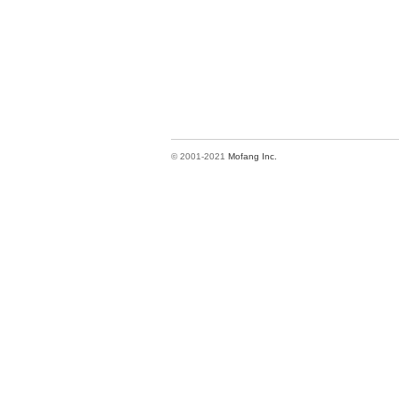
© 2001-2021
Mofang Inc.