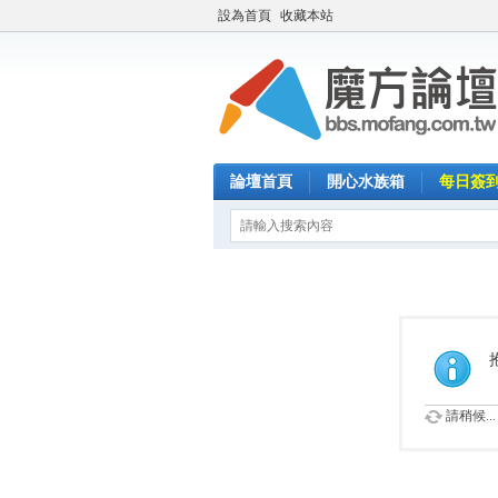
設為首頁
收藏本站
論壇首頁
開心水族箱
每日簽
請稍候...