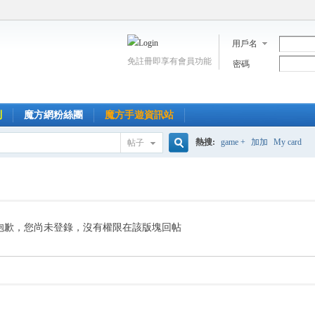
用戶名
免註冊即享有會員功能
密碼
到
魔方網粉絲團
魔方手遊資訊站
熱搜:
game +
加加
My card
帖子
搜
索
抱歉，您尚未登錄，沒有權限在該版塊回帖