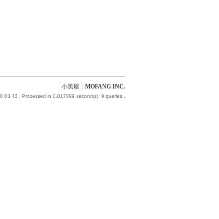
小黑屋
|
MOFANG INC.
8 03:43
, Processed in 0.017099 second(s), 9 queries .