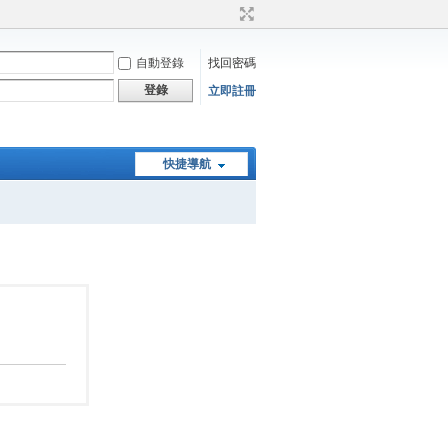
自動登錄
找回密碼
登錄
立即註冊
快捷導航