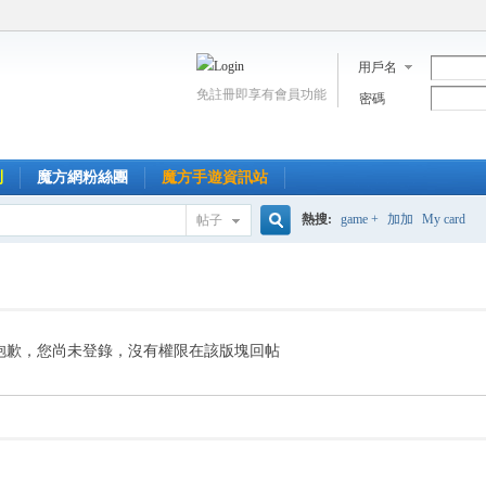
用戶名
免註冊即享有會員功能
密碼
到
魔方網粉絲團
魔方手遊資訊站
熱搜:
game +
加加
My card
帖子
搜
索
抱歉，您尚未登錄，沒有權限在該版塊回帖