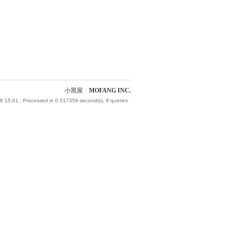
小黑屋
|
MOFANG INC.
8 15:01
, Processed in 0.017359 second(s), 9 queries .