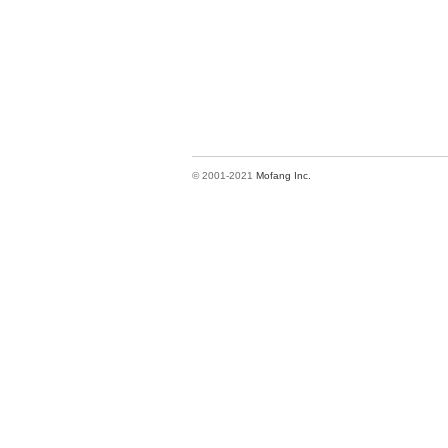
© 2001-2021
Mofang Inc.