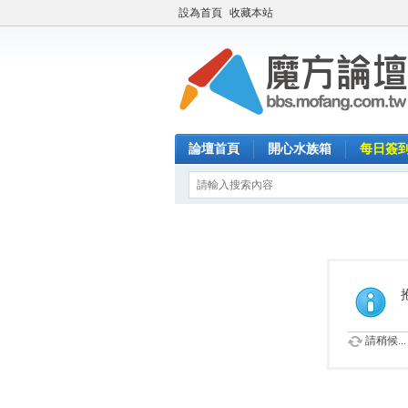
設為首頁
收藏本站
論壇首頁
開心水族箱
每日簽
請稍候...