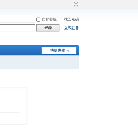
自動登錄
找回密碼
登錄
立即註冊
快捷導航