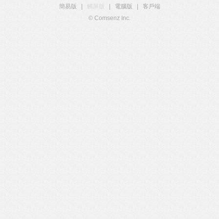
簡易版
|
觸屏版
|
電腦版
|
客戶端
© Comsenz Inc.