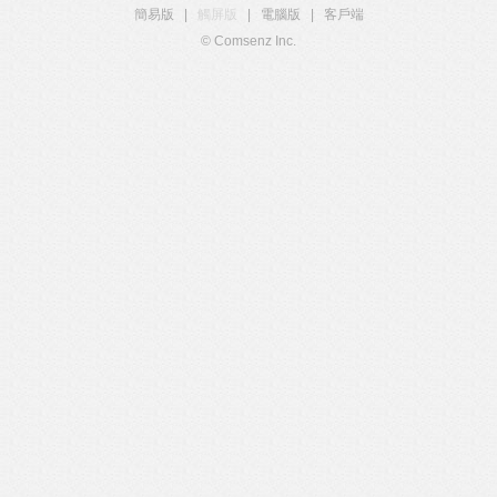
簡易版
|
觸屏版
|
電腦版
|
客戶端
© Comsenz Inc.