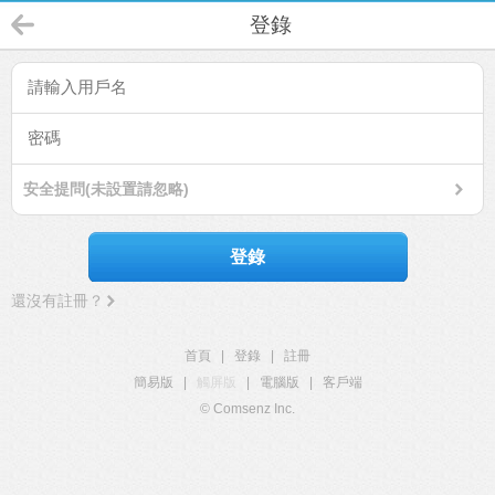
登錄
安全提問(未設置請忽略)
登錄
還沒有註冊？
首頁
|
登錄
|
註冊
簡易版
|
觸屏版
|
電腦版
|
客戶端
© Comsenz Inc.