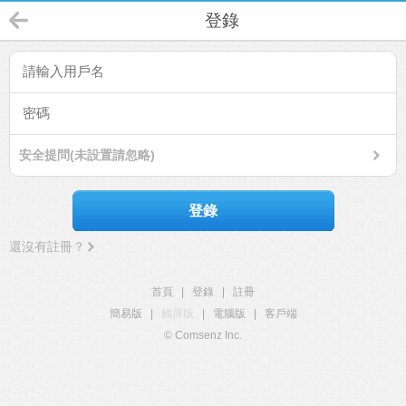
登錄
安全提問(未設置請忽略)
登錄
還沒有註冊？
首頁
|
登錄
|
註冊
簡易版
|
觸屏版
|
電腦版
|
客戶端
© Comsenz Inc.