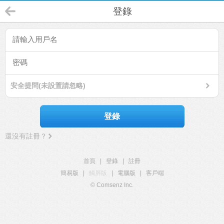
登錄
安全提問(未設置請忽略)
登錄
還沒有註冊？
首頁
|
登錄
|
註冊
簡易版
|
觸屏版
|
電腦版
|
客戶端
© Comsenz Inc.