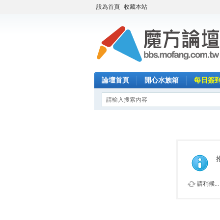
設為首頁
收藏本站
論壇首頁
開心水族箱
每日簽
請稍候...