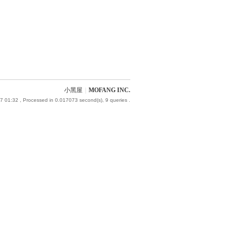
小黑屋
|
MOFANG INC.
7 01:32
, Processed in 0.017073 second(s), 9 queries .