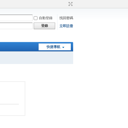
自動登錄
找回密碼
登錄
立即註冊
快捷導航