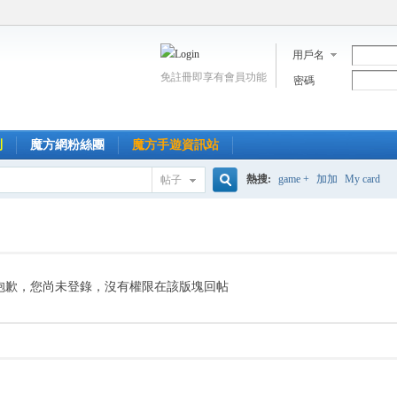
用戶名
免註冊即享有會員功能
密碼
到
魔方網粉絲團
魔方手遊資訊站
熱搜:
game +
加加
My card
帖子
搜
索
抱歉，您尚未登錄，沒有權限在該版塊回帖