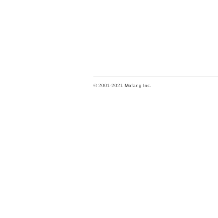
© 2001-2021
Mofang Inc.