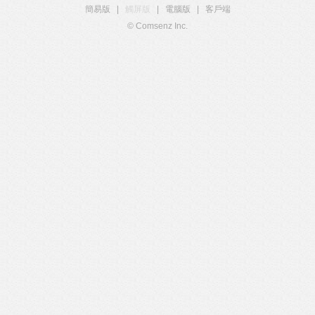
簡易版
|
觸屏版
|
電腦版
|
客戶端
© Comsenz Inc.