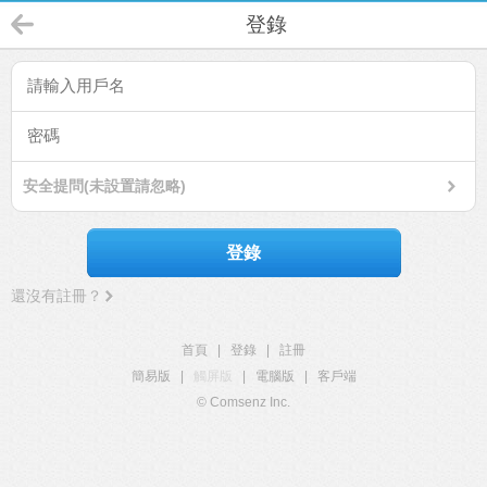
登錄
安全提問(未設置請忽略)
登錄
還沒有註冊？
首頁
|
登錄
|
註冊
簡易版
|
觸屏版
|
電腦版
|
客戶端
© Comsenz Inc.