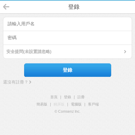
登錄
安全提問(未設置請忽略)
登錄
還沒有註冊？
首頁
|
登錄
|
註冊
簡易版
|
觸屏版
|
電腦版
|
客戶端
© Comsenz Inc.