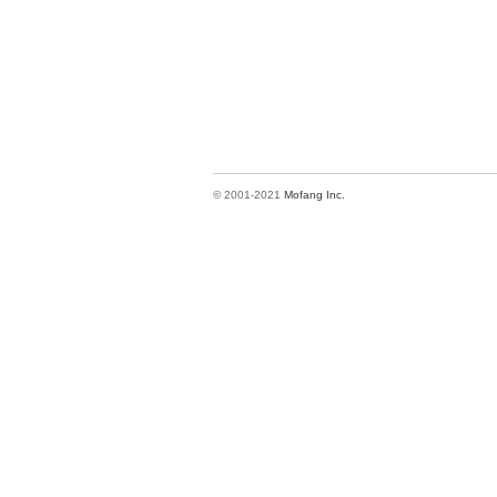
© 2001-2021
Mofang Inc.