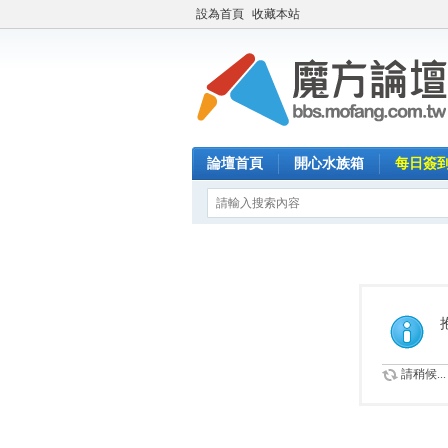
設為首頁
收藏本站
論壇首頁
開心水族箱
每日簽
請稍候...