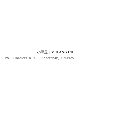
小黑屋
|
MOFANG INC.
7 11:50
, Processed in 0.017832 second(s), 9 queries .