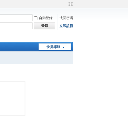
自動登錄
找回密碼
登錄
立即註冊
快捷導航