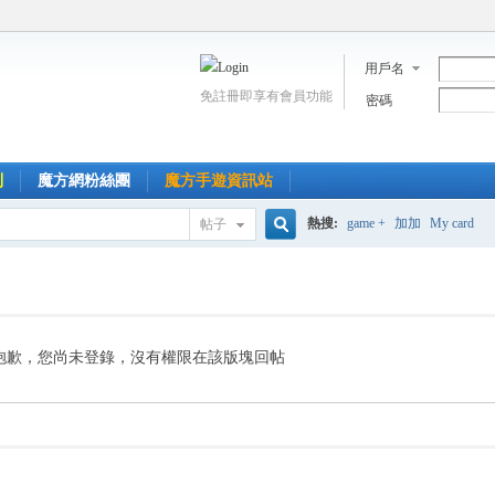
用戶名
免註冊即享有會員功能
密碼
到
魔方網粉絲團
魔方手遊資訊站
熱搜:
game +
加加
My card
帖子
搜
索
抱歉，您尚未登錄，沒有權限在該版塊回帖