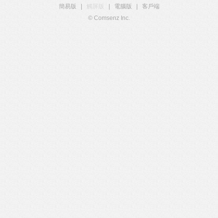
簡易版
|
觸屏版
|
電腦版
|
客戶端
© Comsenz Inc.