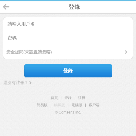
登錄
安全提問(未設置請忽略)
登錄
還沒有註冊？
首頁
|
登錄
|
註冊
簡易版
|
觸屏版
|
電腦版
|
客戶端
© Comsenz Inc.