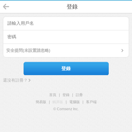
登錄
安全提問(未設置請忽略)
登錄
還沒有註冊？
首頁
|
登錄
|
註冊
簡易版
|
觸屏版
|
電腦版
|
客戶端
© Comsenz Inc.