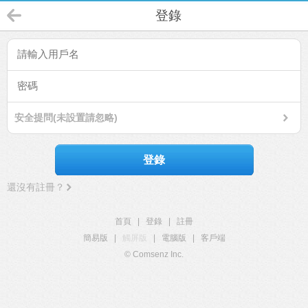
登錄
安全提問(未設置請忽略)
登錄
還沒有註冊？
首頁
|
登錄
|
註冊
簡易版
|
觸屏版
|
電腦版
|
客戶端
© Comsenz Inc.