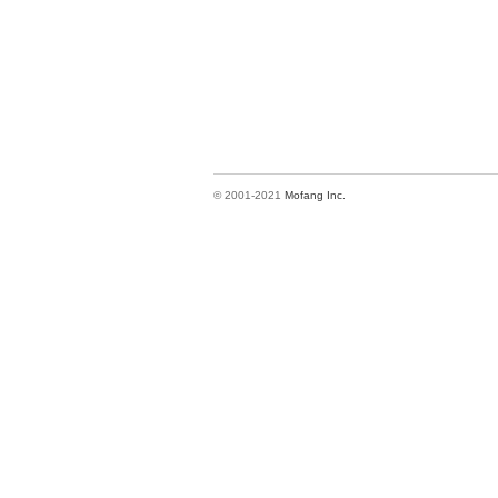
© 2001-2021
Mofang Inc.