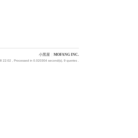
小黑屋
|
MOFANG INC.
8 22:02
, Processed in 0.020304 second(s), 9 queries .