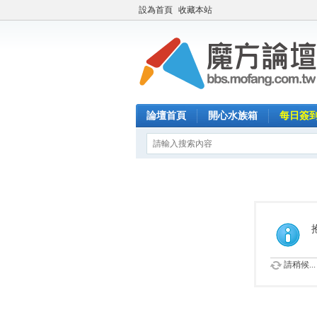
設為首頁
收藏本站
論壇首頁
開心水族箱
每日簽
請稍候...