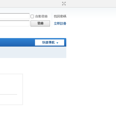
自動登錄
找回密碼
登錄
立即註冊
快捷導航