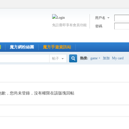
用戶名
免註冊即享有會員功能
密碼
到
魔方網粉絲團
魔方手遊資訊站
熱搜:
game +
加加
My card
帖子
搜
索
抱歉，您尚未登錄，沒有權限在該版塊回帖