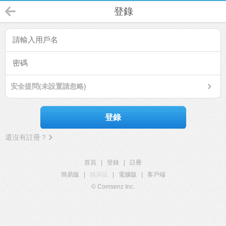
登錄
安全提問(未設置請忽略)
登錄
還沒有註冊？
首頁
|
登錄
|
註冊
簡易版
|
觸屏版
|
電腦版
|
客戶端
© Comsenz Inc.