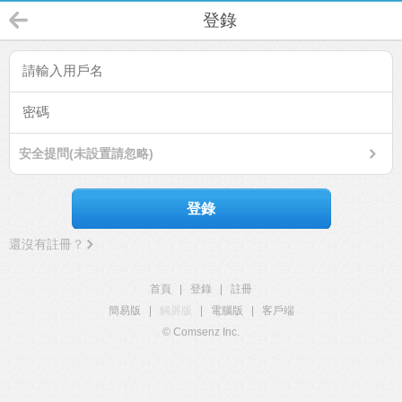
登錄
安全提問(未設置請忽略)
登錄
還沒有註冊？
首頁
|
登錄
|
註冊
簡易版
|
觸屏版
|
電腦版
|
客戶端
© Comsenz Inc.