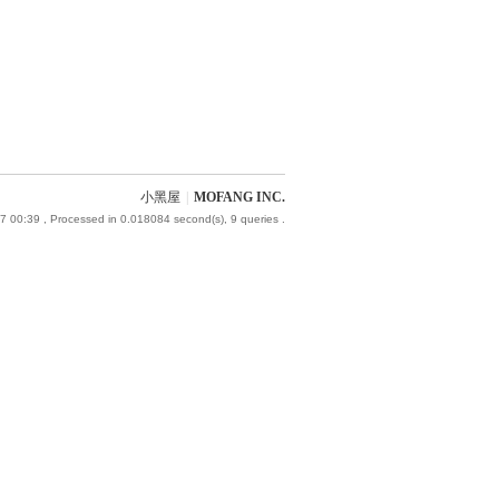
小黑屋
|
MOFANG INC.
7 00:39
, Processed in 0.018084 second(s), 9 queries .