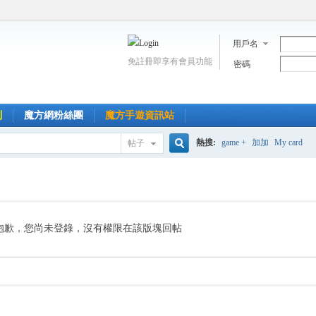
用戶名
免註冊即享有會員功能
密碼
到
魔方網粉絲團
魔方手遊資訊站
熱搜:
game +
加加
My card
帖子
搜
索
抱歉，您尚未登錄，沒有權限在該版塊回帖