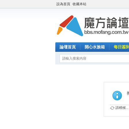
設為首頁
收藏本站
論壇首頁
開心水族箱
每日簽
請稍候...