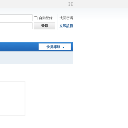
自動登錄
找回密碼
登錄
立即註冊
快捷導航