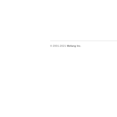
© 2001-2021
Mofang Inc.