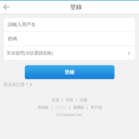
登錄
安全提問(未設置請忽略)
登錄
還沒有註冊？
首頁
|
登錄
|
註冊
簡易版
|
觸屏版
|
電腦版
|
客戶端
© Comsenz Inc.